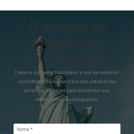
O póngase en
contacto con
nosotros aquí
Llene el siguiente formulario y uno de nuestros
consultores se comunicará con usted en las
próximas 48 horas para acomodar sus
necesidades de inmigración.