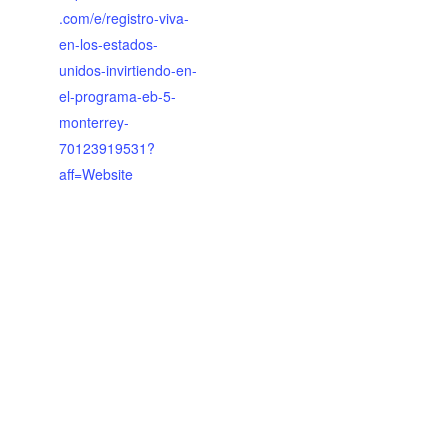
.com/e/registro-viva-
en-los-estados-
unidos-invirtiendo-en-
el-programa-eb-5-
monterrey-
70123919531?
aff=Website