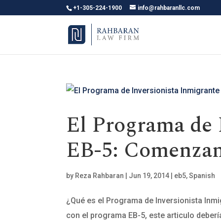
+1-305-224-1900
info@rahbaranllc.com
El Programa de 
EB-5: Comenzan
by
Reza Rahbaran
|
Jun 19, 2014
|
eb5
,
Spanish
¿Qué es el Programa de Inversionista Inmi
con el programa EB-5, este articulo deber