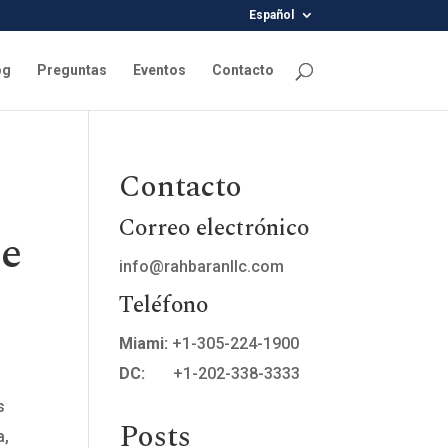
Español
og
Preguntas
Eventos
Contacto
Contacto
Correo electrónico
te
info@rahbaranllc.com
Teléfono
Miami:
+1-305-224-1900
DC:
+1-202-338-3333
s
Posts
a,