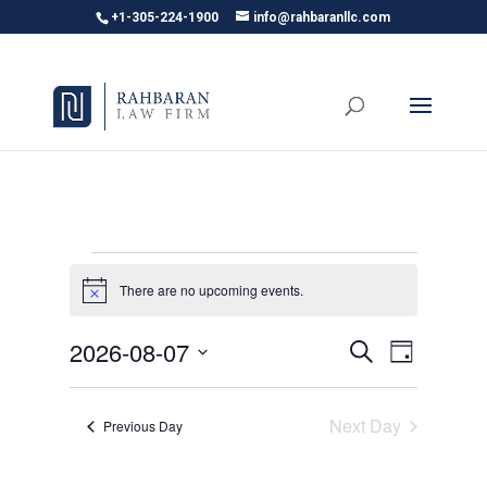
+1-305-224-1900
info@rahbaranllc.com
Events
There are no upcoming events.
Notice
for
Events
Even
2026-08-07
Search
Day
August
Select
View
Search
date.
Next Day
Previous Day
Navi
and
7,